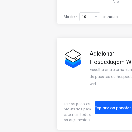
1 Ano
Mostrar
entradas
Adicionar
Hospedagem W
Escolha entre uma var
de pacotes de hospe
web
Temos pacotes
Explore os pacotes
projetados para
caber em todos
os orçamentos