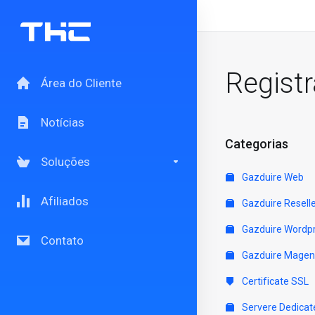
Regist
Área do Cliente
Notícias
Categorias
Soluções
Gazduire Web
Afiliados
Gazduire Resell
Gazduire Wordp
Contato
Gazduire Magen
Certificate SSL
Servere Dedicat