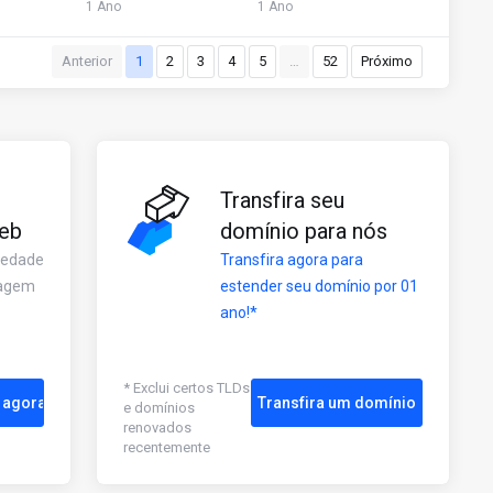
1 Ano
1 Ano
Anterior
1
2
3
4
5
…
52
Próximo
Transfira seu
eb
domínio para nós
iedade
Transfira agora para
dagem
estender seu domínio por 01
ano!*
* Exclui certos TLDs
 agora
Transfira um domínio
e domínios
renovados
recentemente