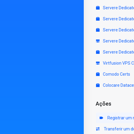
Servere Dedicat
Servere Dedicat
Servere Dedicat
Servere Dedicat
Servere Dedicat
Virtfusion VPS 
Comodo Certs
Colocare Datace
Ações
Registrar um 
Transferir um d