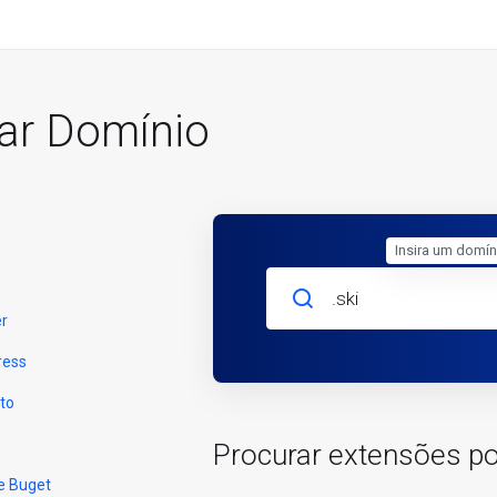
rar Domínio
Insira um domín
er
ress
to
Procurar extensões po
e Buget