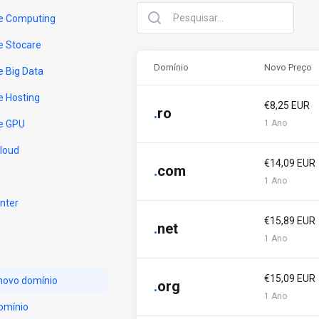
e Computing
e Stocare
Domínio
Novo Preço
e Big Data
e Hosting
€8,25 EUR
.
ro
e GPU
1 Ano
Cloud
€14,09 EUR
.
com
1 Ano
nter
€15,89 EUR
.
net
1 Ano
€15,09 EUR
novo domínio
.
org
1 Ano
omínio