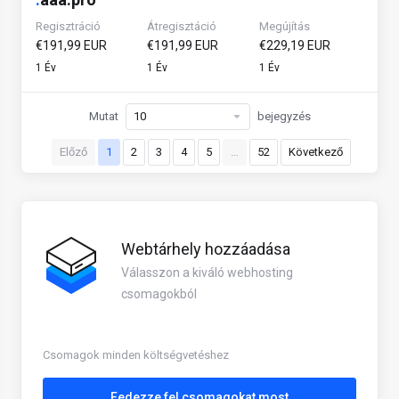
Regisztráció
Átregisztáció
Megújítás
€191,99 EUR
€191,99 EUR
€229,19 EUR
1 Év
1 Év
1 Év
Mutat
bejegyzés
Előző
1
2
3
4
5
…
52
Következő
Webtárhely hozzáadása
Válasszon a kiváló webhosting
csomagokból
Csomagok minden költségvetéshez
Fedezze fel csomagokat most