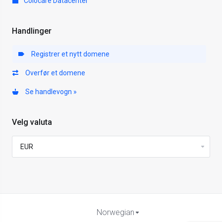
Colocare Datacenter
Handlinger
Registrer et nytt domene
Overfør et domene
Se handlevogn »
Velg valuta
Norwegian