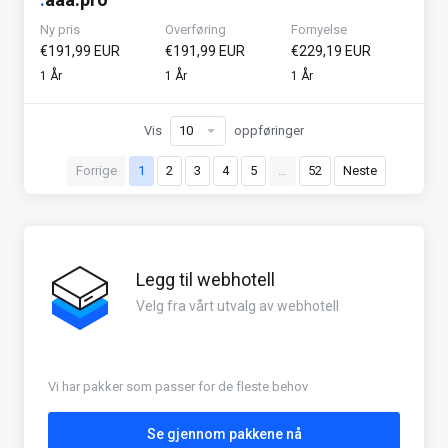
Ny pris
Overføring
Fornyelse
€191,99 EUR
€191,99 EUR
€229,19 EUR
1 År
1 År
1 År
Vis
oppføringer
Forrige
1
2
3
4
5
…
52
Neste
Legg til webhotell
Velg fra vårt utvalg av webhotell
Vi har pakker som passer for de fleste behov
Se gjennom pakkene nå