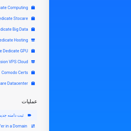
Servere Dedicate Computing
Servere Dedicate Stocare
Servere Dedicate Big Data
Servere Dedicate Hosting
Servere Dedicate GPU
Virtfusion VPS Cloud
Comodo Certs
Colocare Datacenter
عملیات
ثبت دامنه جدید
Transfer in a Domain