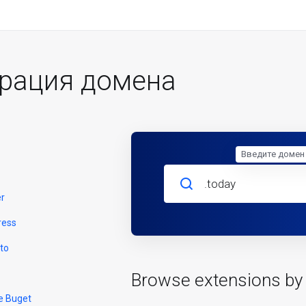
трация домена
Введите домен
er
ress
to
Browse extensions by
e Buget