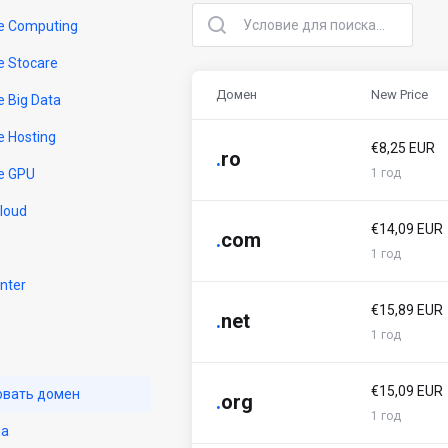
e Computing
e Stocare
Домен
New Price
e Big Data
e Hosting
€8,25 EUR
.
ro
e GPU
1 год
Cloud
€14,09 EUR
.
com
1 год
nter
€15,89 EUR
.
net
1 год
€15,09 EUR
овать домен
.
org
1 год
на