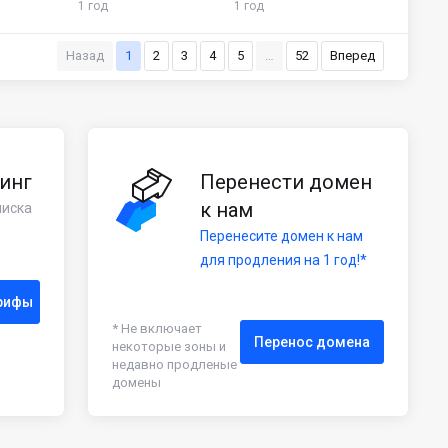
1 год
1 год
Назад
1
2
3
4
5
…
52
Вперед
инг
Перенести домен
к нам
писка
Перенесите домен к нам
для продления на 1 год!*
рифы
* Не включает
Перенос домена
некоторые зоны и
недавно продленые
домены