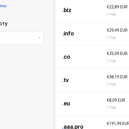
ины
€22,89 EUR
.
biz
1 год
юту
€29,49 EUR
.
info
1 год
€35,09 EUR
.
co
1 год
€38,19 EUR
.
tv
1 год
€8,09 EUR
.
eu
1 год
€191,99 EU
.
aaa.pro