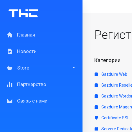
Регис
Главная
Новости
Категории
Store
Gazduire Web
Партнерство
Gazduire Resell
Gazduire Wordp
Связь с нами
Gazduire Magen
Certificate SSL
Servere Dedicat