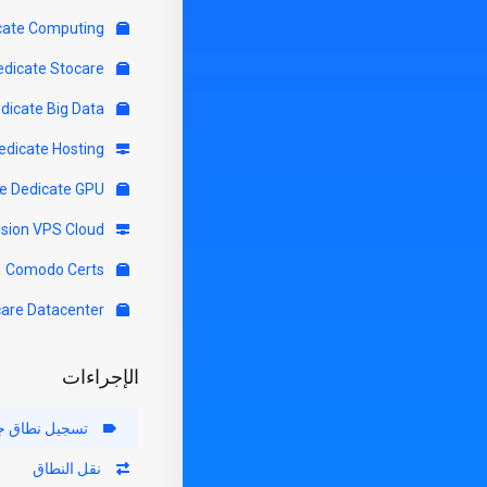
Servere Dedicate Computing
Servere Dedicate Stocare
Servere Dedicate Big Data
Servere Dedicate Hosting
Servere Dedicate GPU
Virtfusion VPS Cloud
Comodo Certs
Colocare Datacenter
الإجراءات
تسجيل نطاق ج
نقل النطاق