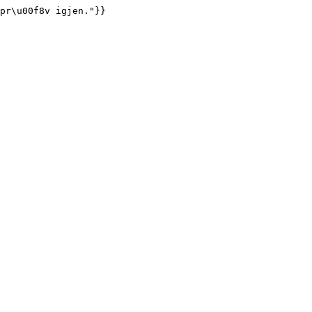
pr\u00f8v igjen."}}