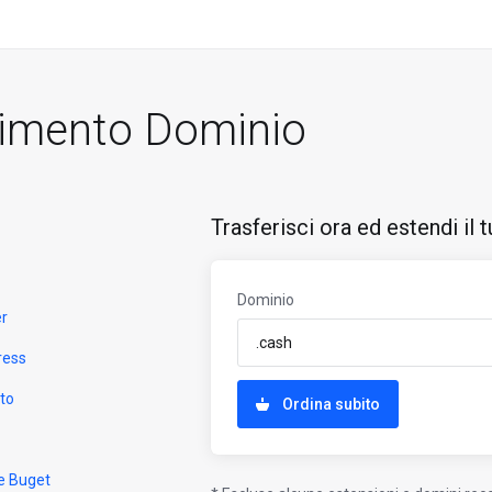
rimento Dominio
Trasferisci ora ed estendi il
Dominio
er
ress
to
Ordina subito
e Buget