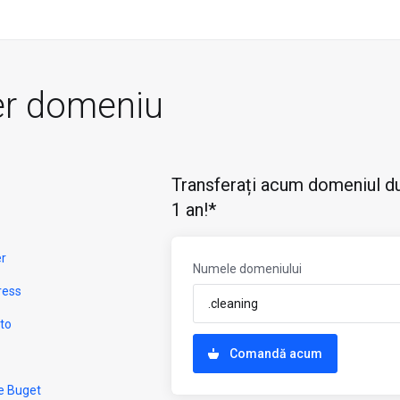
er domeniu
Transferați acum domeniul du
1 an!*
er
Numele domeniului
ress
to
Comandă acum
e Buget