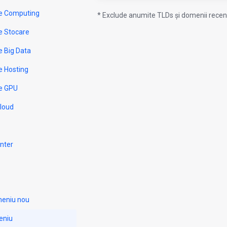
e Computing
* Exclude anumite TLDs și domenii recent
e Stocare
e Big Data
e Hosting
e GPU
Cloud
nter
meniu nou
eniu