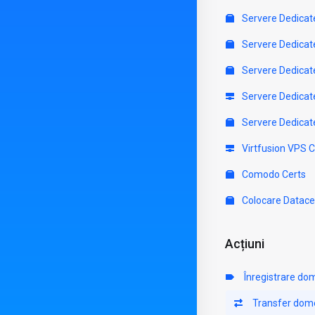
Servere Dedicat
Servere Dedicat
Servere Dedicat
Servere Dedicat
Servere Dedicat
Virtfusion VPS 
Comodo Certs
Colocare Datace
Acțiuni
Înregistrare do
Transfer dom