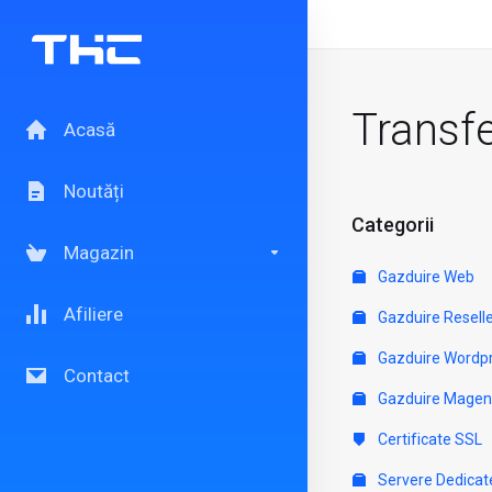
Transf
Acasă
Noutăți
Categorii
Magazin
Gazduire Web
Afiliere
Gazduire Resell
Gazduire Wordp
Contact
Gazduire Magen
Certificate SSL
Servere Dedicat