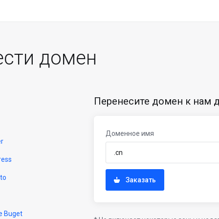
ести домен
Перенесите домен к нам д
Доменное имя
er
ress
to
Заказать
e Buget