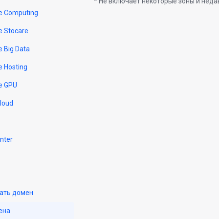
* Не включает некоторые зоны и нед
e Computing
e Stocare
e Big Data
e Hosting
e GPU
Cloud
nter
ать домен
ена