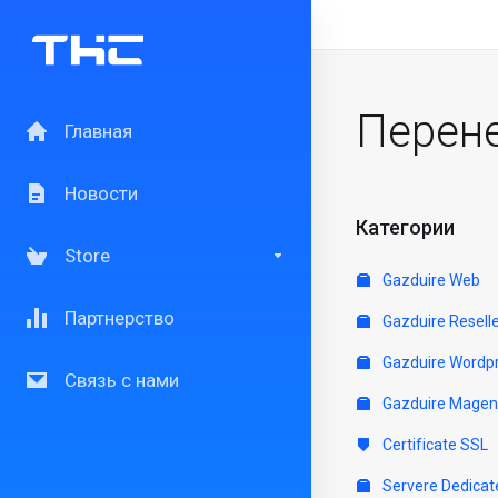
Перен
Главная
Новости
Категории
Store
Gazduire Web
Партнерство
Gazduire Resell
Gazduire Wordp
Связь с нами
Gazduire Magen
Certificate SSL
Servere Dedicat