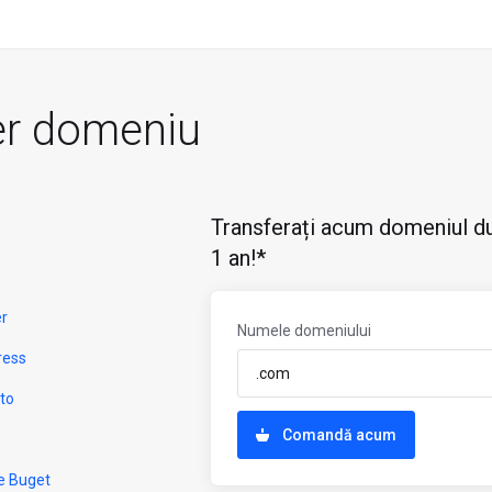
er domeniu
Transferați acum domeniul du
1 an!*
er
Numele domeniului
ress
to
Comandă acum
e Buget