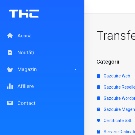
Transf
Acasă
Noutăți
Categorii
Magazin
Gazduire Web
Afiliere
Gazduire Resell
Gazduire Wordp
Contact
Gazduire Magen
Certificate SSL
Servere Dedicat