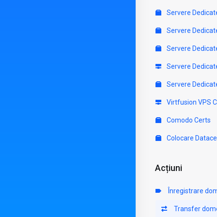
Servere Dedicat
Servere Dedicat
Servere Dedicat
Servere Dedicat
Servere Dedicat
Virtfusion VPS 
Comodo Certs
Colocare Datace
Acțiuni
Înregistrare do
Transfer dom