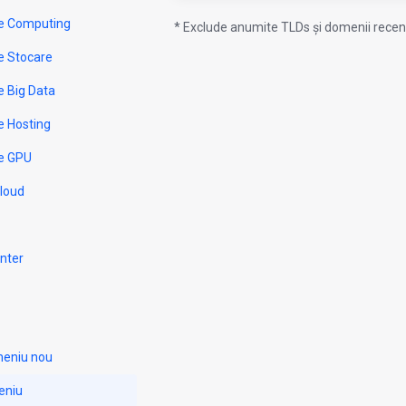
e Computing
* Exclude anumite TLDs și domenii recent
e Stocare
e Big Data
e Hosting
e GPU
Cloud
nter
meniu nou
eniu