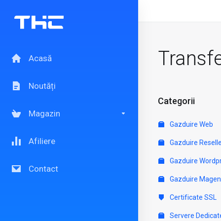
Transf
Acasă
Noutăți
Categorii
Magazin
Gazduire Web
Afiliere
Gazduire Resell
Gazduire Wordp
Contact
Gazduire Magen
Certificate SSL
Servere Dedicat