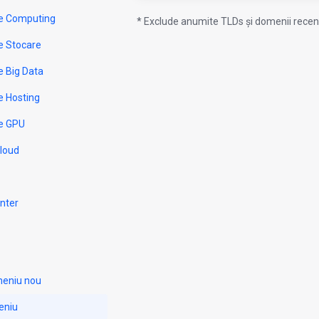
e Computing
* Exclude anumite TLDs și domenii recent
e Stocare
e Big Data
e Hosting
e GPU
Cloud
nter
meniu nou
eniu