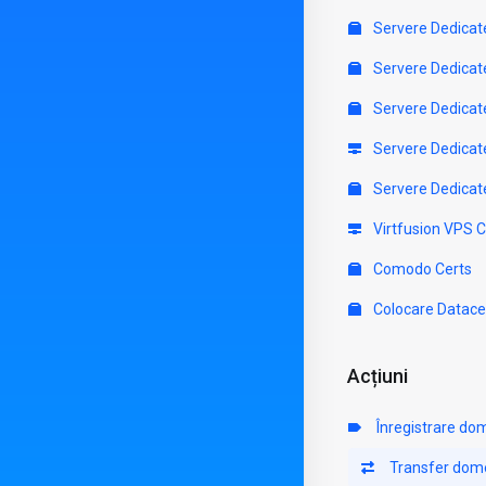
Servere Dedicat
Servere Dedicat
Servere Dedicat
Servere Dedicat
Servere Dedicat
Virtfusion VPS 
Comodo Certs
Colocare Datace
Acțiuni
Înregistrare do
Transfer dom