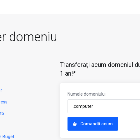
er domeniu
Transferați acum domeniul du
1 an!*
er
Numele domeniului
ress
to
Comandă acum
e Buget