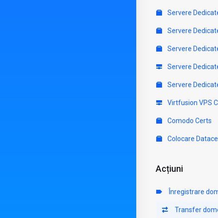
Servere Dedicat
Servere Dedicat
Servere Dedicat
Servere Dedicat
Servere Dedicat
Virtfusion VPS 
Comodo Certs
Colocare Datace
Acțiuni
Înregistrare do
Transfer dom