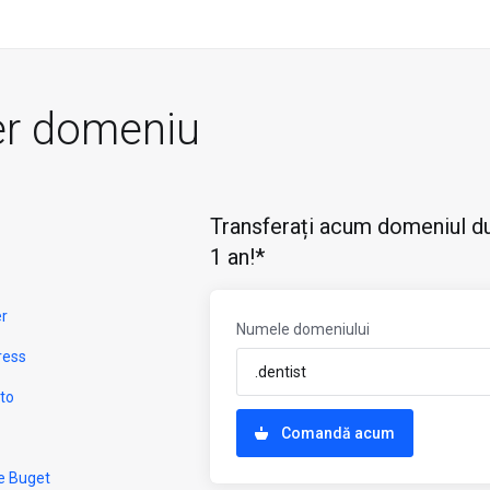
er domeniu
Transferați acum domeniul du
1 an!*
er
Numele domeniului
ress
to
Comandă acum
e Buget