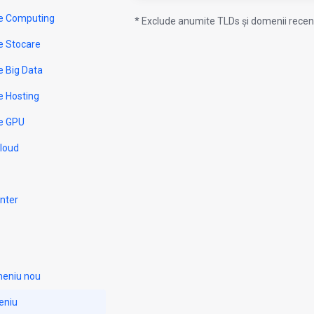
e Computing
* Exclude anumite TLDs și domenii recent
e Stocare
e Big Data
e Hosting
e GPU
Cloud
nter
meniu nou
eniu