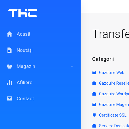
Transf
Acasă
Noutăți
Categorii
Magazin
Gazduire Web
Afiliere
Gazduire Resell
Gazduire Wordp
Contact
Gazduire Magen
Certificate SSL
Servere Dedicat