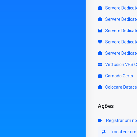
Servere Dedicat
Servere Dedicat
Servere Dedicat
Servere Dedicat
Servere Dedicat
Virtfusion VPS 
Comodo Certs
Colocare Datace
Ações
Registrar um no
Transferir um