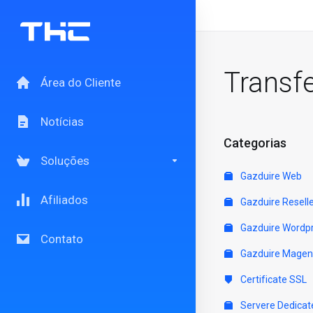
Transfe
Área do Cliente
Notícias
Categorias
Soluções
Gazduire Web
Afiliados
Gazduire Resell
Gazduire Wordp
Contato
Gazduire Magen
Certificate SSL
Servere Dedicat