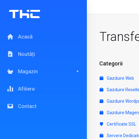
Transf
Acasă
Noutăți
Categorii
Magazin
Gazduire Web
Afiliere
Gazduire Resell
Gazduire Wordp
Contact
Gazduire Magen
Certificate SSL
Servere Dedicat