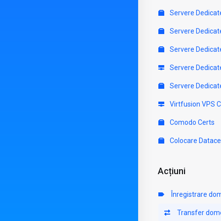
Servere Dedicat
Servere Dedicat
Servere Dedicat
Servere Dedicat
Servere Dedicat
Virtfusion VPS 
Comodo Certs
Colocare Datace
Acțiuni
Înregistrare do
Transfer dom