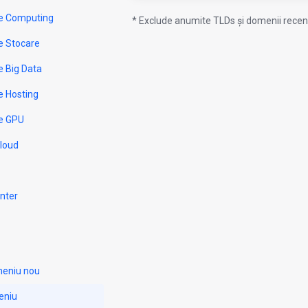
e Computing
* Exclude anumite TLDs și domenii recent
e Stocare
e Big Data
e Hosting
e GPU
Cloud
nter
meniu nou
eniu