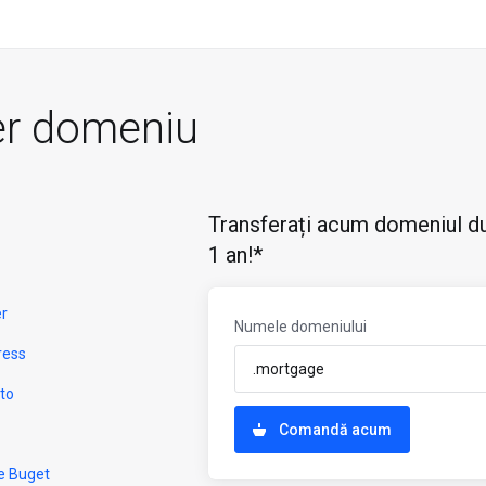
er domeniu
Transferați acum domeniul du
1 an!*
er
Numele domeniului
ress
to
Comandă acum
e Buget