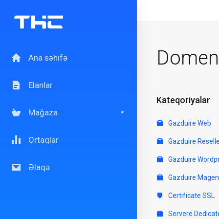
Domen 
Ana səhifə
Elanlar
Kateqoriyalar
Mağaza
Gazduire Web
Ortaqlar
Gazduire Resell
Gazduire Wordp
Əlaqə
Gazduire Magen
Certificate SSL
Servere Dedicat