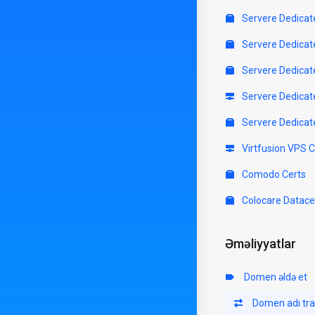
Servere Dedicat
Servere Dedicat
Servere Dedicat
Servere Dedicat
Servere Dedicat
Virtfusion VPS 
Comodo Certs
Colocare Datace
Əməliyyatlar
Domen əldə et
Domen adı tra