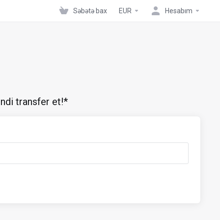
Səbətə bax
EUR
Hesabım
ndi transfer et!*