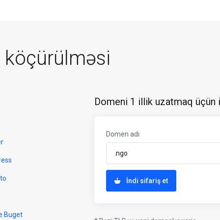
köçürülməsi
Domeni 1 illik uzatmaq üçün i
Domen adı
er
ress
to
İndi sifariş et
e Buget