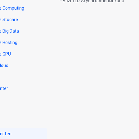
* Bəzi TLD və yeni domenlər xaric
e Computing
e Stocare
e Big Data
e Hosting
e GPU
Cloud
nter
nsferi