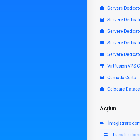
Servere Dedicat
Servere Dedicat
Servere Dedicat
Servere Dedicat
Servere Dedicat
Virtfusion VPS 
Comodo Certs
Colocare Datace
Acțiuni
Înregistrare do
Transfer dom