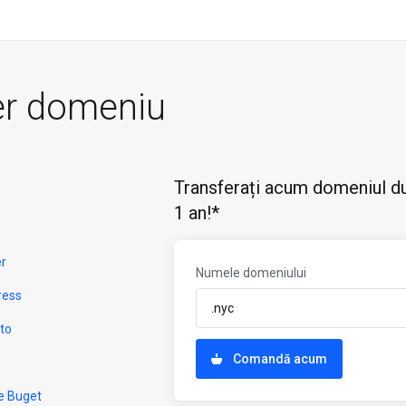
er domeniu
Transferați acum domeniul du
1 an!*
er
Numele domeniului
ress
to
Comandă acum
e Buget