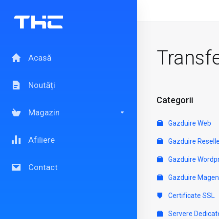
Transf
Acasă
Noutăți
Categorii
Magazin
Gazduire Web
Afiliere
Gazduire Resell
Gazduire Wordp
Contact
Gazduire Magen
Certificate SSL
Servere Dedicat