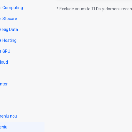
e Computing
* Exclude anumite TLDs și domenii recent
e Stocare
e Big Data
e Hosting
e GPU
Cloud
nter
meniu nou
eniu