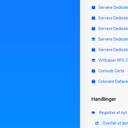
Servere Dedicat
Servere Dedicat
Servere Dedicat
Servere Dedicat
Servere Dedicat
Virtfusion VPS 
Comodo Certs
Colocare Datace
Handlinger
Registrer et ny
Overfør et d