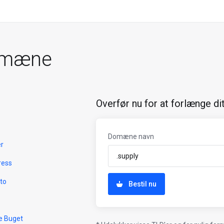
omæne
Overfør nu for at forlænge d
Domæne navn
er
ress
to
Bestil nu
e Buget