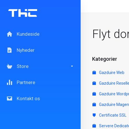
Flyt d
Kundeside
Nyheder
Kategorier
Store
Gazduire Web
Partnere
Gazduire Resell
Gazduire Wordp
Kontakt os
Gazduire Magen
Certificate SSL
Servere Dedicat