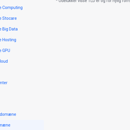
* Udelukker visse TLD'er og for nylig f
e Computing
e Stocare
e Big Data
e Hosting
e GPU
Cloud
nter
t domæne
omæne