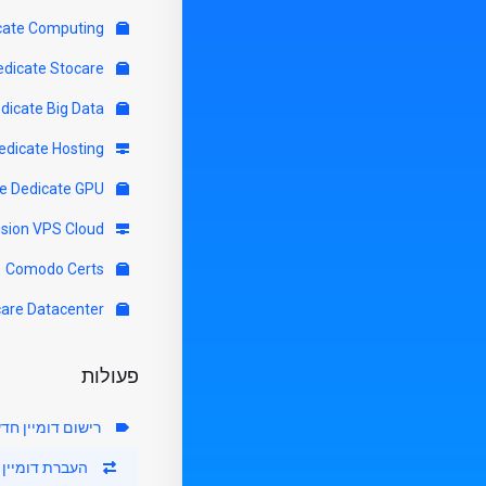
Servere Dedicate Computing
Servere Dedicate Stocare
Servere Dedicate Big Data
Servere Dedicate Hosting
Servere Dedicate GPU
Virtfusion VPS Cloud
Comodo Certs
Colocare Datacenter
פעולות
רישום דומיין חד
העברת דומיין