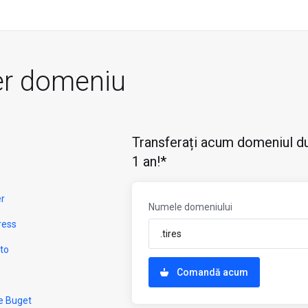
er domeniu
Transferați acum domeniul du
1 an!*
er
Numele domeniului
ress
to
Comandă acum
e Buget