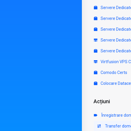
Servere Dedicat
Servere Dedicat
Servere Dedicat
Servere Dedicat
Servere Dedicat
Virtfusion VPS 
Comodo Certs
Colocare Datace
Acțiuni
Înregistrare do
Transfer dom