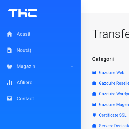
Transf
Acasă
Noutăți
Categorii
Magazin
Gazduire Web
Afiliere
Gazduire Resell
Gazduire Wordp
Contact
Gazduire Magen
Certificate SSL
Servere Dedicat