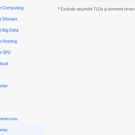
e Computing
* Exclude anumite TLDs și domenii recent
e Stocare
e Big Data
e Hosting
e GPU
Cloud
nter
meniu nou
eniu