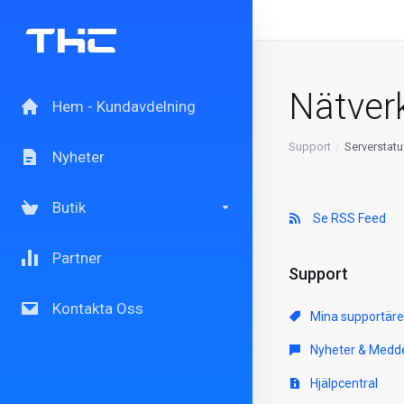
Nätver
Hem - Kundavdelning
Support
Serverstatu
Nyheter
Butik
Se RSS Feed
Partner
Support
Kontakta Oss
Mina supportär
Nyheter & Medd
Hjälpcentral