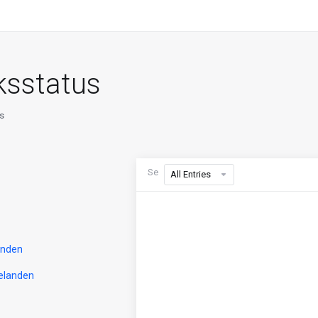
ksstatus
s
Se
All Entries
enden
elanden