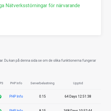
a Nätverksstörningar för närvarande
rar. Du kan på denna sida se om de olika funktionerna fungerar
P3
PHP Info
Serverbelastning
Upptid
PHP Info
0.15
64 Days 12:51:38
PHP Info
8.15
348 Days 10:52:44