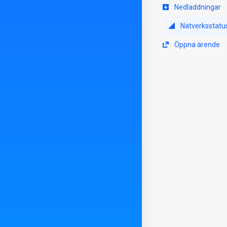
Nedladdningar
Nätverksstatu
Öppna ärende