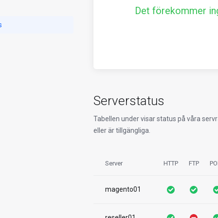
Det förekommer ing
s
Serverstatus
Tabellen under visar status på våra serv
eller är tillgängliga.
Server
HTTP
FTP
PO
magento01
reseller01