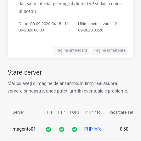
dat, sa fie afectat peering-ul dintre ISP si data center-
ul nostru
Data - 08-09-2020 04:15 - 11-
Ultima actualizare- 12-
09-2020 00:00
09-2020 00:26
Pagina anterioară
Pagina următoare
Stare server
Mai jos aveți o imagine de ansamblu în timp real asupra
serverelor noastre, unde puteți urmări eventualele probleme.
Server
HTTP
FTP
POP3
PHP Info
Încărcare server
magento01
PHP Info
0.50