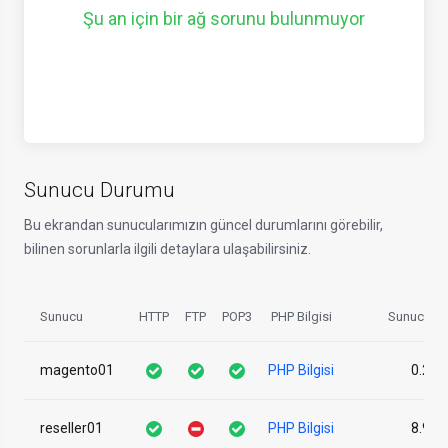
Şu an için bir ağ sorunu bulunmuyor
Sunucu Durumu
Bu ekrandan sunucularımızın güncel durumlarını görebilir,
bilinen sorunlarla ilgili detaylara ulaşabilirsiniz.
Sunucu
HTTP
FTP
POP3
PHP Bilgisi
Sunucu Y
magento01
PHP Bilgisi
0.25
reseller01
PHP Bilgisi
8.94