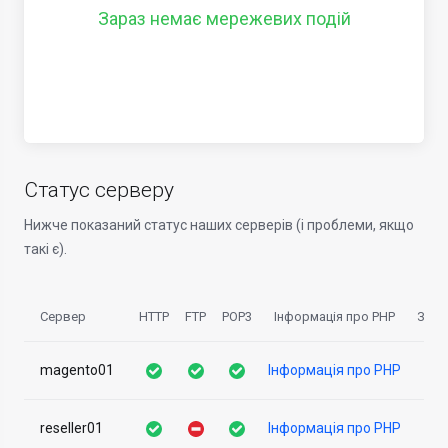
Зараз немає мережевих подій
Статус серверу
Нижче показаний статус наших серверів (і проблеми, якщо
такі є).
Сервер
HTTP
FTP
POP3
Інформація про PHP
Зава
magento01
Інформація про PHP
reseller01
Інформація про PHP