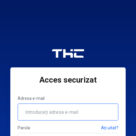
Acces securizat
Adresa e-mail
Parola
Ați uitat?