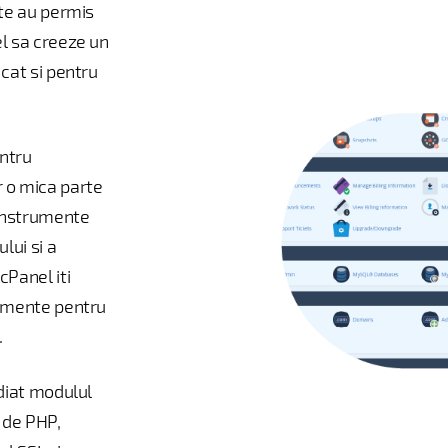
nte au permis
el sa creeze un
cat si pentru
entru
r o mica parte
 instrumente
lui si a
cPanel iti
rumente pentru
.
ediat modulul
e de PHP,