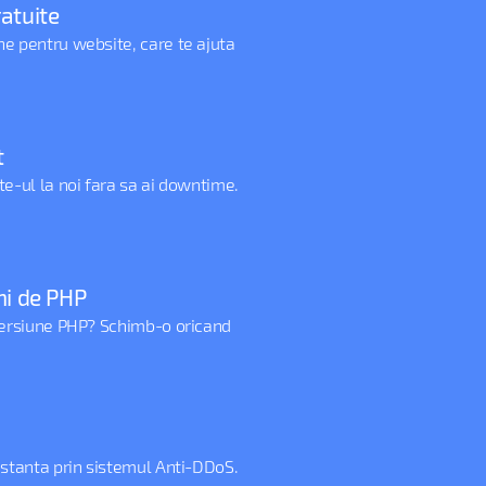
atuite
e pentru website, care te ajuta
t
te-ul la noi fara sa ai downtime.
ni de PHP
 versiune PHP? Schimb-o oricand
istanta prin sistemul Anti-DDoS.