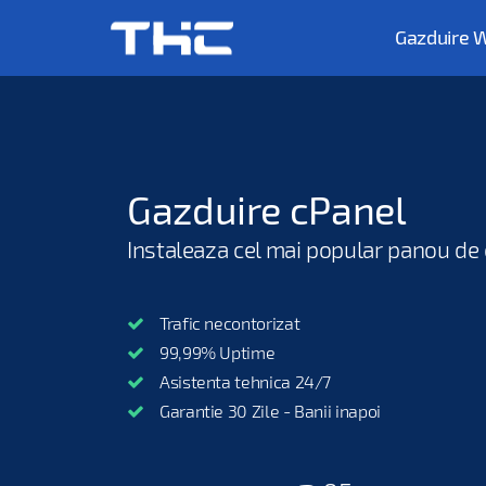
Gazduire 
Live Chat
Gazdui
Knowledgeba
Gazdui
Gazduire cPanel
Instaleaza cel mai popular panou de c
Contact
Trafic necontorizat
99,99% Uptime
Acces cPanel
Asistenta tehnica 24/7
Garantie 30 Zile - Banii inapoi