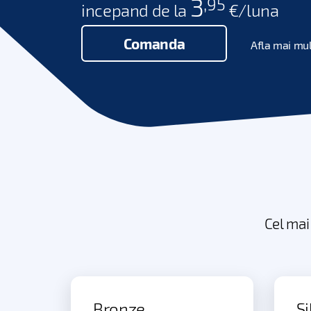
3
,95
incepand de la
€/luna
Comanda
Afla mai mu
Cel mai
Bronze
Si