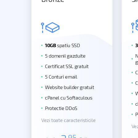
10GB
spatiu SSD
3
5 domenii gazduite
N
g
Certificat SSL gratuit
C
5 Conturi email
C
Website builder gratuit
W
cPanel cu Softaculous
c
Protectie DDoS
P
Vezi toate caracteristicile
Vez
,95