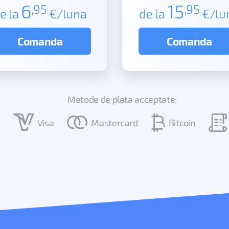
6
15
,95
,95
e la
€/luna
de la
€/lu
Comanda
Comanda
Metode de plata acceptate:
Visa
Mastercard
Bitcoin