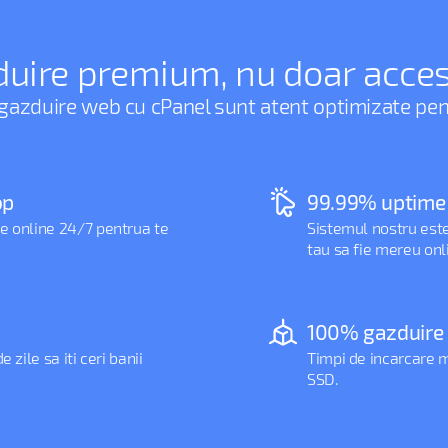
uire premium, nu doar acces
 gazduire web cu cPanel sunt atent optimizate pentr
op
99.99% uptime
e online 24/7 pentrua te
Sistemul nostru est
tau sa fie mereu onl
100% gazduire
 zile sa iti ceri banii
Timpi de incarcare 
SSD.