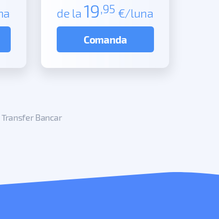
19
,95
na
de la
€/luna
Comanda
Transfer Bancar