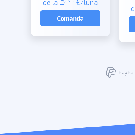
3
de la
€/luna
d
Comanda
PayPal