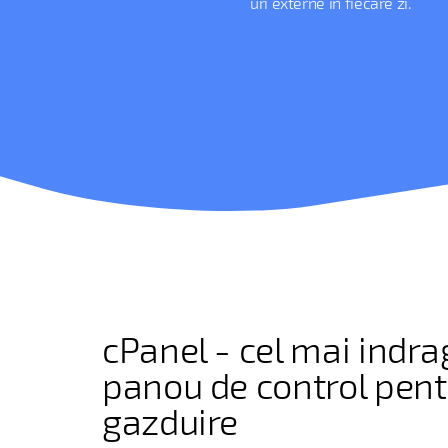
uri externe in fiecare zi.
cPanel - cel mai indra
panou de control pent
gazduire