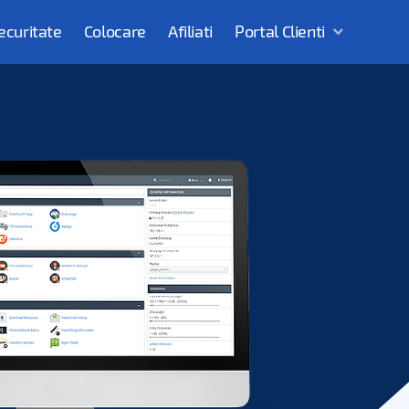
ecuritate
Colocare
Afiliati
Portal Clienti
returi Domenii
Gazduire Reseller
Login/Sign Up
Login/Sign Up
LOGIN CLIENTI
Creaza cont
Login