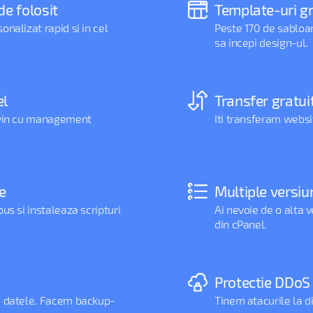
de folosit
Template-uri gr
nalizat rapid si in cel
Peste 170 de sabloan
sa incepi design-ul.
el
Transfer gratui
 vin cu management
Iti transferam websi
e
Multiple versiu
us si instaleaza scripturi
Ai nevoie de o alta
din cPanel.
Protectie DDoS
e datele. Facem backup-
Tinem atacurile la d