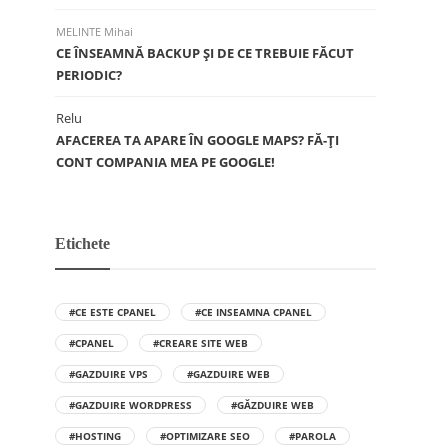
MELINTE Mihai
CE ÎNSEAMNĂ BACKUP ŞI DE CE TREBUIE FĂCUT
PERIODIC?
Relu
AFACEREA TA APARE ÎN GOOGLE MAPS? FĂ-ȚI
CONT COMPANIA MEA PE GOOGLE!
Etichete
#CE ESTE CPANEL
#CE INSEAMNA CPANEL
#CPANEL
#CREARE SITE WEB
#GAZDUIRE VPS
#GAZDUIRE WEB
#GAZDUIRE WORDPRESS
#GĂZDUIRE WEB
#HOSTING
#OPTIMIZARE SEO
#PAROLA