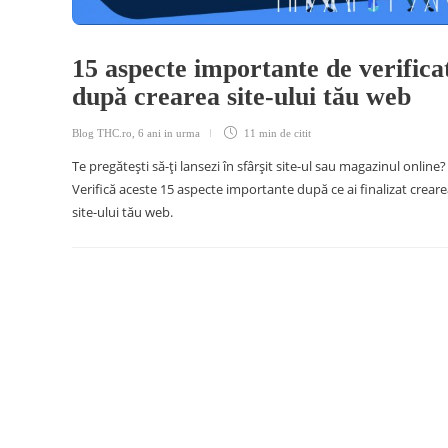
15 aspecte importante de verifica
după crearea site-ului tău web
Blog THC.ro
,
6 ani in urma
11 min
de citit
Te pregătești să-ți lansezi în sfârșit site-ul sau magazinul online?
Verifică aceste 15 aspecte importante după ce ai finalizat crear
site-ului tău web.