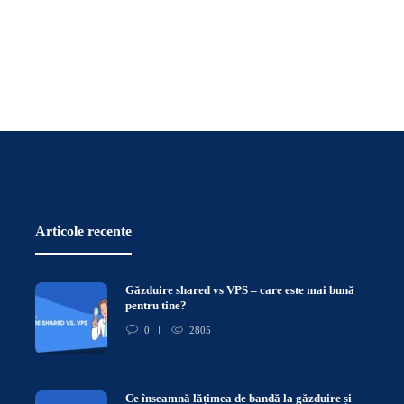
Articole recente
Găzduire shared vs VPS – care este mai bună
pentru tine?
0
2805
Ce înseamnă lățimea de bandă la găzduire și