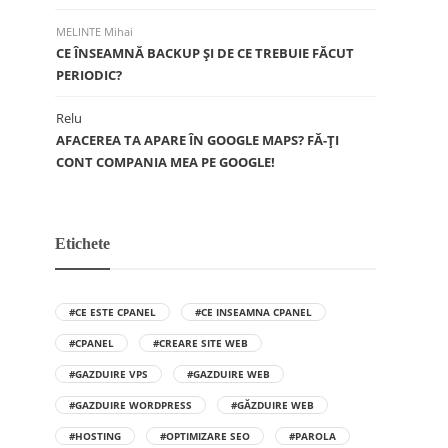
MELINTE Mihai
CE ÎNSEAMNĂ BACKUP ŞI DE CE TREBUIE FĂCUT
PERIODIC?
Relu
AFACEREA TA APARE ÎN GOOGLE MAPS? FĂ-ȚI
CONT COMPANIA MEA PE GOOGLE!
Etichete
#CE ESTE CPANEL
#CE INSEAMNA CPANEL
#CPANEL
#CREARE SITE WEB
#GAZDUIRE VPS
#GAZDUIRE WEB
#GAZDUIRE WORDPRESS
#GĂZDUIRE WEB
#HOSTING
#OPTIMIZARE SEO
#PAROLA