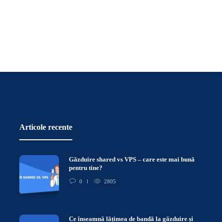
Articole recente
Găzduire shared vs VPS – care este mai bună
pentru tine?
0
2805
Ce înseamnă lățimea de bandă la găzduire și