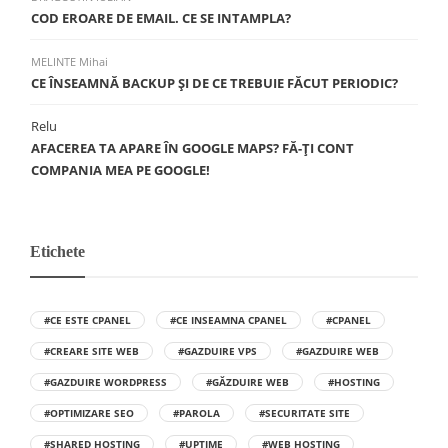
COD EROARE DE EMAIL. CE SE INTAMPLA?
MELINTE Mihai
CE ÎNSEAMNĂ BACKUP ŞI DE CE TREBUIE FĂCUT PERIODIC?
Relu
AFACEREA TA APARE ÎN GOOGLE MAPS? FĂ-ȚI CONT
COMPANIA MEA PE GOOGLE!
Etichete
#CE ESTE CPANEL
#CE INSEAMNA CPANEL
#CPANEL
#CREARE SITE WEB
#GAZDUIRE VPS
#GAZDUIRE WEB
#GAZDUIRE WORDPRESS
#GĂZDUIRE WEB
#HOSTING
#OPTIMIZARE SEO
#PAROLA
#SECURITATE SITE
#SHARED HOSTING
#UPTIME
#WEB HOSTING