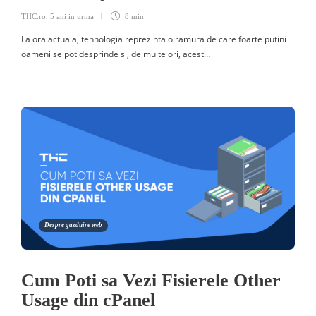
THC.ro
,
5 ani in urma
8 min
La ora actuala, tehnologia reprezinta o ramura de care foarte putini
oameni se pot desprinde si, de multe ori, acest…
Despre gazduire web
Cum Poti sa Vezi Fisierele Other
Usage din cPanel