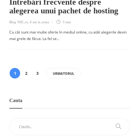
Întrebări frecvente despre
alegerea unui pachet de hosting
Blog THC.ro
,
6 ani in urma
3 min
Cu cât sunt mai multe oferte în mediul online, cu atât alegerile devin
mai grele de făcut. La fel se…
1
2
3
URMATORUL
Cauta