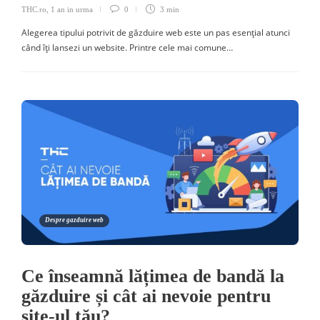
THC.ro
,
1 an in urma
0
3 min
Alegerea tipului potrivit de găzduire web este un pas esențial atunci
când îți lansezi un website. Printre cele mai comune…
Despre gazduire web
Ce înseamnă lățimea de bandă la
găzduire și cât ai nevoie pentru
site-ul tău?