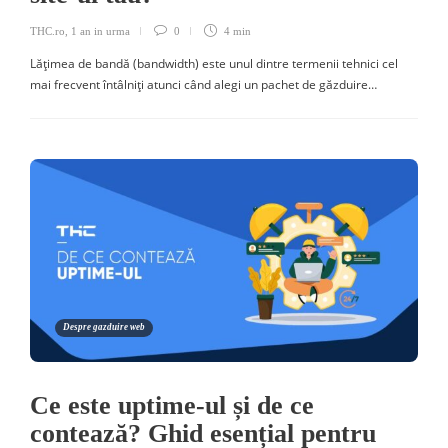
THC.ro
,
1 an in urma
0
4 min
Lățimea de bandă (bandwidth) este unul dintre termenii tehnici cel
mai frecvent întâlniți atunci când alegi un pachet de găzduire…
Despre gazduire web
Ce este uptime-ul și de ce
contează? Ghid esențial pentru