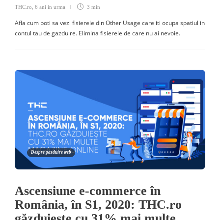
THC.ro
,
6 ani in urma
3 min
Afla cum poti sa vezi fisierele din Other Usage care iti ocupa spatiul in
contul tau de gazduire. Elimina fisierele de care nu ai nevoie.
Despre gazduire web
Ascensiune e-commerce în
România, în S1, 2020: THC.ro
găzduiește cu 31% mai multe