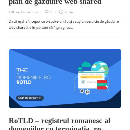
plan de găzduire web shared
THC.ro
,
1 an in urma
0
4 min
Dacă ești la început cu website-ul tău și cauți un serviciu de găzduire
web shared, e important să înțelegi ce…
Configurare servicii
RoTLD – registrul romanesc al
domeniilor cu terminația .ro