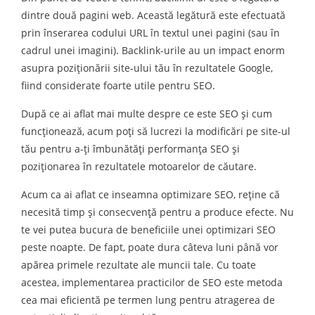
dintre două pagini web. Această legătură este efectuată
prin înserarea codului URL în textul unei pagini (sau în
cadrul unei imagini). Backlink-urile au un impact enorm
asupra poziţionării site-ului tău în rezultatele Google,
fiind considerate foarte utile pentru SEO.
După ce ai aflat mai multe despre ce este SEO și cum
funcționează, acum poți să lucrezi la modificări pe site-ul
tău pentru a-ți îmbunătăți performanţa SEO și
poziţionarea în rezultatele motoarelor de căutare.
Acum ca ai aflat ce inseamna optimizare SEO, reține că
necesită timp şi consecvenţă pentru a produce efecte. Nu
te vei putea bucura de beneficiile unei optimizari SEO
peste noapte. De fapt, poate dura câteva luni până vor
apărea primele rezultate ale muncii tale. Cu toate
acestea, implementarea practicilor de SEO este metoda
cea mai eficientă pe termen lung pentru atragerea de