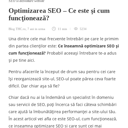
SEO si dezvoltare website
Optimizarea SEO – Ce este şi cum
funcţionează?
Blog THC.ro
,
7 ani in urma
11 min
5234
Una dintre cele mai frecvente întrebări pe care le primim
din partea clienţilor este:
Ce înseamnă optimizare SEO şi
cum funcţionează?
Probabil aceeaşi întrebare te-a adus
şi pe tine aici.
Pentru afacerile la început de drum sau pentru cei care
îşi reorganizează site-ul, SEO-ul poate părea ceva foarte
dificil. Dar chiar aşa să fie?
Chiar dacă nu ai la îndemână un specialist în domeniu
sau servicii de SEO, poţi încerca să faci câteva schimbări
care ajută la îmbunătăţirea performanţei a site-ului tău.
În acest articol vei afla ce este SEO-ul, cum funcţionează,
ce inseamna optimizare SEO si care sunt cei mai