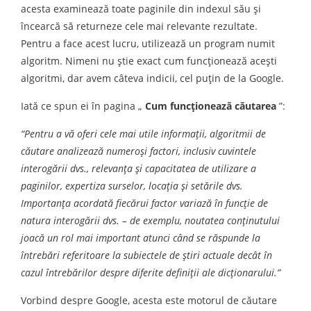
acesta examinează toate paginile din indexul său și
încearcă să returneze cele mai relevante rezultate.
Pentru a face acest lucru, utilizează un program numit
algoritm. Nimeni nu știe exact cum funcționează acești
algoritmi, dar avem câteva indicii, cel puțin de la Google.
Iată ce spun ei în pagina „
Cum funcționează căutarea
”:
“Pentru a vă oferi cele mai utile informații, algoritmii de
căutare analizează numeroși factori, inclusiv cuvintele
interogării dvs., relevanța și capacitatea de utilizare a
paginilor, expertiza surselor, locația și setările dvs.
Importanţa acordată fiecărui factor variază în funcție de
natura interogării dvs. – de exemplu, noutatea conținutului
joacă un rol mai important atunci când se răspunde la
întrebări referitoare la subiectele de știri actuale decât în
cazul întrebărilor despre diferite definiții ale dicționarului.”
Vorbind despre Google, acesta este motorul de căutare