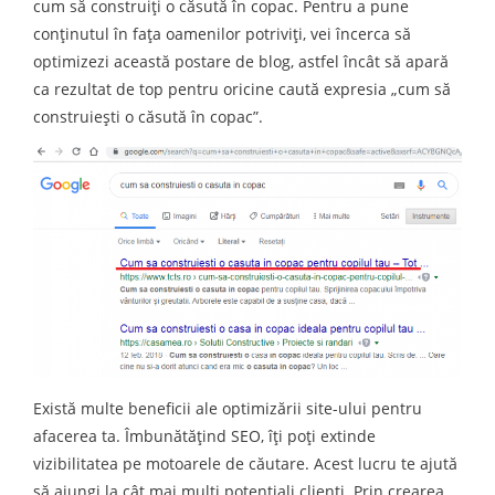
cum să construiți o căsută în copac. Pentru a pune
conținutul în fața oamenilor potriviți, vei încerca să
optimizezi această postare de blog, astfel încât să apară
ca rezultat de top pentru oricine caută expresia „cum să
construieşti o căsută în copac”.
Există multe beneficii ale optimizării site-ului pentru
afacerea ta. Îmbunătățind SEO, îţi poţi extinde
vizibilitatea pe motoarele de căutare. Acest lucru te ajută
să ajungi la cât mai mulți potențiali clienți. Prin crearea