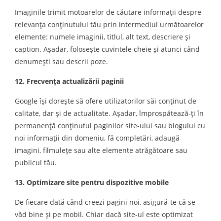
Imaginile trimit motoarelor de căutare informaţii despre
relevanţa conţinutului tău prin intermediul următoarelor
elemente: numele imaginii, titlul, alt text, descriere şi
caption. Aşadar, foloseşte cuvintele cheie şi atunci când
denumeşti sau descrii poze.
12. Frecvenţa actualizării paginii
Google îşi doreşte să ofere utilizatorilor săi conţinut de
calitate, dar şi de actualitate. Aşadar, împrospătează-ţi în
permanenţă conţinutul paginilor site-ului sau blogului cu
noi informaţii din domeniu, fă completări, adaugă
imagini, filmuleţe sau alte elemente atrăgătoare sau
publicul tău.
13. Optimizare site pentru dispozitive mobile
De fiecare dată când creezi pagini noi, asigură-te că se
văd bine şi pe mobil. Chiar dacă site-ul este optimizat