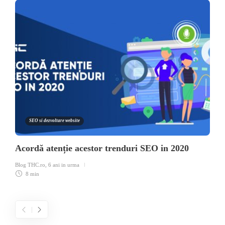
SEO si dezvoltare website
Acordă atenție acestor trenduri SEO in 2020
Blog THC.ro
,
6 ani in urma
8 min