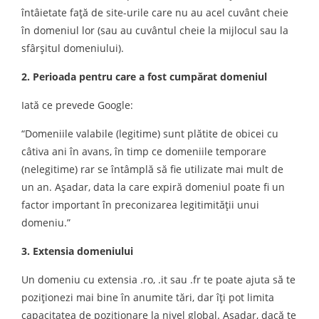
întâietate față de site-urile care nu au acel cuvânt cheie
în domeniul lor (sau au cuvântul cheie la mijlocul sau la
sfârșitul domeniului).
2. Perioada pentru care a fost cumpărat domeniul
Iată ce prevede Google:
“Domeniile valabile (legitime) sunt plătite de obicei cu
câtiva ani în avans, în timp ce domeniile temporare
(nelegitime) rar se întâmplă să fie utilizate mai mult de
un an. Aşadar, data la care expiră domeniul poate fi un
factor important în preconizarea legitimității unui
domeniu.”
3. Extensia domeniului
Un domeniu cu extensia .ro, .it sau .fr te poate ajuta să te
poziţionezi mai bine în anumite tări, dar îţi pot limita
capacitatea de poziţionare la nivel global. Aşadar, dacă te