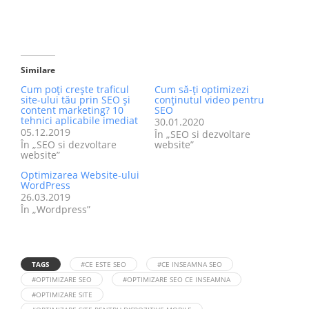
Similare
Cum poţi creşte traficul
Cum să-ți optimizezi
site-ului tău prin SEO şi
conținutul video pentru
content marketing? 10
SEO
tehnici aplicabile imediat
30.01.2020
05.12.2019
În „SEO si dezvoltare
În „SEO si dezvoltare
website”
website”
Optimizarea Website-ului
WordPress
26.03.2019
În „Wordpress”
TAGS
#CE ESTE SEO
#CE INSEAMNA SEO
#OPTIMIZARE SEO
#OPTIMIZARE SEO CE INSEAMNA
#OPTIMIZARE SITE