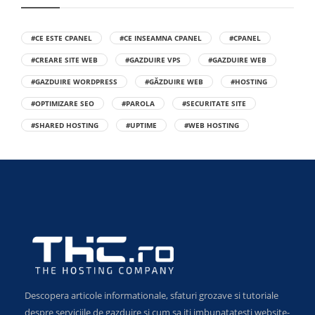
#CE ESTE CPANEL
#CE INSEAMNA CPANEL
#CPANEL
#CREARE SITE WEB
#GAZDUIRE VPS
#GAZDUIRE WEB
#GAZDUIRE WORDPRESS
#GĂZDUIRE WEB
#HOSTING
#OPTIMIZARE SEO
#PAROLA
#SECURITATE SITE
#SHARED HOSTING
#UPTIME
#WEB HOSTING
Descopera articole informationale, sfaturi grozave si tutoriale
despre serviciile de gazduire si cum sa iti imbunatatesti website-