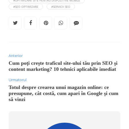
#OPTIMIZARE SITE PENTRU DISPOZITIVE MOBILE
#SEO OPTIMIZARE
#SERVICII SEO
Anterior
Cum poţi creşte traficul site-ului tău prin SEO şi
content marketing? 10 tehnici aplicabile imediat
Urmatorul
Totul despre crearea unui magazin online: ce
presupune, cât costă, cum apari în Google şi cum
să vinzi