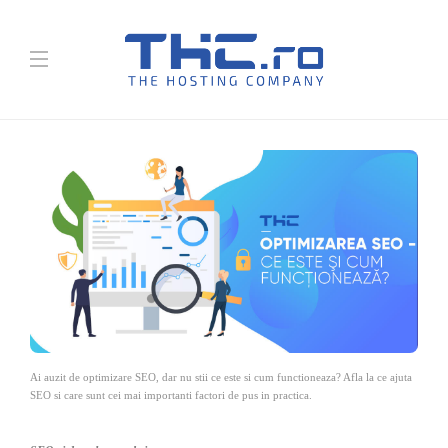
Ai auzit de optimizare SEO, dar nu stii ce este si cum functioneaza? Afla la ce ajuta
SEO si care sunt cei mai importanti factori de pus in practica.