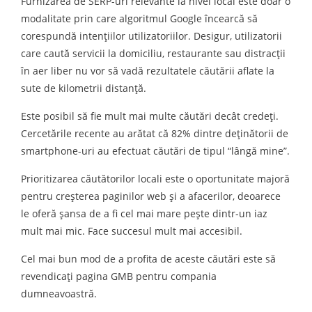
Furnizarea de SERP-uri relevante la nivel local este doar o
modalitate prin care algoritmul Google încearcă să
corespundă intențiilor utilizatoriilor. Desigur, utilizatorii
care caută servicii la domiciliu, restaurante sau distracții
în aer liber nu vor să vadă rezultatele căutării aflate la
sute de kilometrii distanță.
Este posibil să fie mult mai multe căutări decât credeți.
Cercetările recente au arătat că 82% dintre deținătorii de
smartphone-uri au efectuat căutări de tipul “lângă mine”.
Prioritizarea căutătorilor locali este o oportunitate majoră
pentru creșterea paginilor web și a afacerilor, deoarece
le oferă șansa de a fi cel mai mare pește dintr-un iaz
mult mai mic. Face succesul mult mai accesibil.
Cel mai bun mod de a profita de aceste căutări este să
revendicați pagina GMB pentru compania
dumneavoastră.