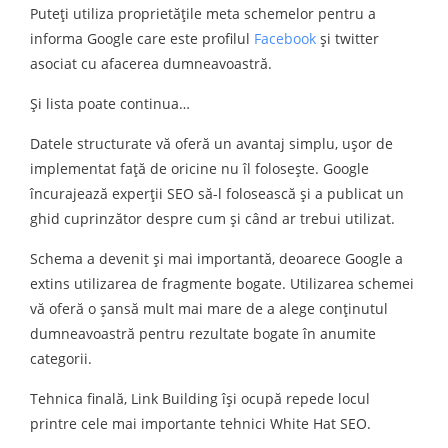
Puteți utiliza proprietățile meta schemelor pentru a
informa Google care este profilul
Facebook
și twitter
asociat cu afacerea dumneavoastră.
Și lista poate continua…
Datele structurate vă oferă un avantaj simplu, ușor de
implementat față de oricine nu îl folosește. Google
încurajează experții SEO să-l folosească și a publicat un
ghid cuprinzător despre cum și când ar trebui utilizat.
Schema a devenit și mai importantă, deoarece Google a
extins utilizarea de fragmente bogate. Utilizarea schemei
vă oferă o șansă mult mai mare de a alege conținutul
dumneavoastră pentru rezultate bogate în anumite
categorii.
Tehnica finală, Link Building își ocupă repede locul
printre cele mai importante tehnici White Hat SEO.