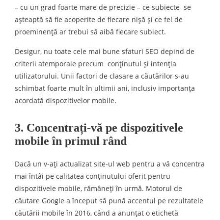
– cu un grad foarte mare de precizie – ce subiecte se
așteaptă să fie acoperite de fiecare nișă și ce fel de
proeminență ar trebui să aibă fiecare subiect.
Desigur, nu toate cele mai bune sfaturi SEO depind de
criterii atemporale precum conținutul și intenția
utilizatorului. Unii factori de clasare a căutărilor s-au
schimbat foarte mult în ultimii ani, inclusiv importanța
acordată dispozitivelor mobile.
3. Concentrați-vă pe dispozitivele
mobile în primul rând
Dacă un v-ați actualizat site-ul web pentru a vă concentra
mai întâi pe calitatea conținutului oferit pentru
dispozitivele mobile, rămâneți în urmă. Motorul de
căutare Google a început să pună accentul pe rezultatele
căutării mobile în 2016, când a anunțat o etichetă