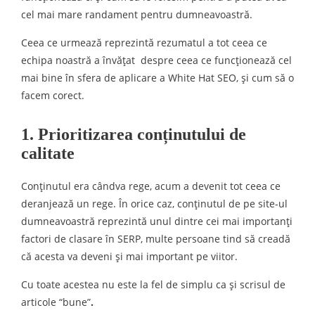
cel mai mare randament pentru dumneavoastră.
Ceea ce urmează reprezintă rezumatul a tot ceea ce
echipa noastră a învățat despre ceea ce funcționează cel
mai bine în sfera de aplicare a White Hat SEO, și cum să o
facem corect.
1. Prioritizarea conținutului de
calitate
Conținutul era cândva rege, acum a devenit tot ceea ce
deranjează un rege. În orice caz, conținutul de pe site-ul
dumneavoastră reprezintă unul dintre cei mai importanți
factori de clasare în SERP, multe persoane tind să creadă
că acesta va deveni și mai important pe viitor.
Cu toate acestea nu este la fel de simplu ca și scrisul de
articole “bune”
.