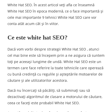
White Hat SEO. În acest articol veți afla ce înseamnă
White Hat SEO în epoca modernă, ce o face importantă și
cele mai importante 9 tehnici White Hat SEO care vor
conta atât acum cât și în viitor.
Ce este white hat SEO?
Dacă vom vorbi despre strategii White Hat SEO , atunci
cel mai bine este să începem prin a ne asigura că suntem
toți pe aceeași lungime de undă. White Hat SEO este un
termen care face referire la toate tehnicile care operează
cu bună credință cu regulile și așteptările motoarelor de
căutare și ale utilizatorilor acestora.
Dacă nu încercați să păcăliți, să subminați sau să
dezactivați algoritmul de clasare a motorului de căutare,
ceea ce faceți este probabil White Hat SEO.