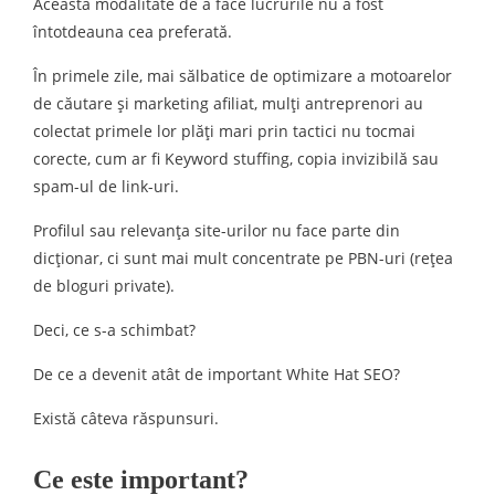
Această modalitate de a face lucrurile nu a fost
întotdeauna cea preferată.
În primele zile, mai sălbatice de optimizare a motoarelor
de căutare și marketing afiliat, mulți antreprenori au
colectat primele lor plăți mari prin tactici nu tocmai
corecte, cum ar fi Keyword stuffing, copia invizibilă sau
spam-ul de link-uri.
Profilul sau relevanța site-urilor nu face parte din
dicționar, ci sunt mai mult concentrate pe PBN-uri (rețea
de bloguri private).
Deci, ce s-a schimbat?
De ce a devenit atât de important White Hat SEO?
Există câteva răspunsuri.
Ce este important?