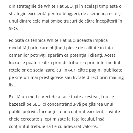
din strategiile de White Hat SEO, și în același timp este o
strategie excelentă pentru bloggeri, de asemenea este și
unul dintre cele mai omise trucuri de către începătorii în
SEO.
Folosită ca tehnică White Hat SEO aceasta implică
modalități prin care obțineți piese de calitate în fața
oamenilor potriviți, sperăm ca potențiali clienți. Acest
lucru se poate realiza prin distribuirea prin intermediul
rețelelor de socializare, cu link-uri către pagini, publicate
pe site-uri mai prestigioase sau livrate direct prin mailing
list.
Există un mod corect de a face toate acestea și nu se
bazează pe SEO, ci concentrându-vă pe găsirea unui
public potrivit. Începeți cu un conținut excelent, cuvinte
cheie cercetate și optimizate la fața locului, însă
conținutul trebuie să fie cu adevărat valoros.