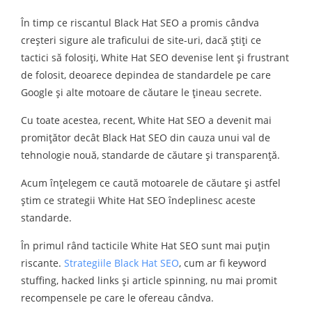
În timp ce riscantul Black Hat SEO a promis cândva
creșteri sigure ale traficului de site-uri, dacă știți ce
tactici să folosiți, White Hat SEO devenise lent și frustrant
de folosit, deoarece depindea de standardele pe care
Google și alte motoare de căutare le țineau secrete.
Cu toate acestea, recent, White Hat SEO a devenit mai
promițător decât Black Hat SEO din cauza unui val de
tehnologie nouă, standarde de căutare și transparență.
Acum înțelegem ce caută motoarele de căutare și astfel
știm ce strategii White Hat SEO îndeplinesc aceste
standarde.
În primul rând tacticile White Hat SEO sunt mai puțin
riscante.
Strategiile Black Hat SEO
, cum ar fi keyword
stuffing, hacked links și article spinning, nu mai promit
recompensele pe care le ofereau cândva.