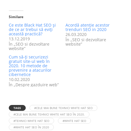
Similare
Ce este Black Hat SEO şi
Acordă atenție acestor
de ce ar trebui să eviţi
trenduri SEO in 2020
această practică?
26.03.2020
13.12.2019
În „SEO si dezvoltare
În „SEO si dezvoltare
website”
website”
Cum să-ți securizezi
gratuit site-ul web în
2020. 10 metode de
prevenire a atacurilor
cibernetice
10.02.2020
În „Despre gazduire web”
TAGS
#CELE MAI BUNE TEHNICI WHITE HAT SEO
#CELE MAI BUNE TEHNICI WHITE HAT SEO ÎN 2020.
#TEHNICI WHITE HAT SEO
#WHITE HAT SEO
#WHITE HAT SEO ÎN 2020