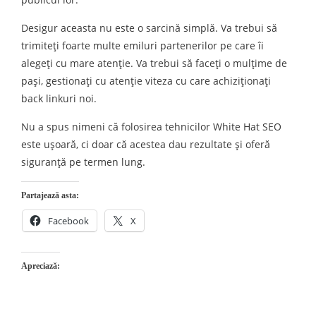
Desigur aceasta nu este o sarcină simplă. Va trebui să
trimiteți foarte multe emiluri partenerilor pe care îi
alegeți cu mare atenție. Va trebui să faceți o mulțime de
pași, gestionați cu atenție viteza cu care achiziționați
back linkuri noi.
Nu a spus nimeni că folosirea tehnicilor White Hat SEO
este ușoară, ci doar că acestea dau rezultate și oferă
siguranță pe termen lung.
Partajează asta:
Facebook
X
Apreciază: