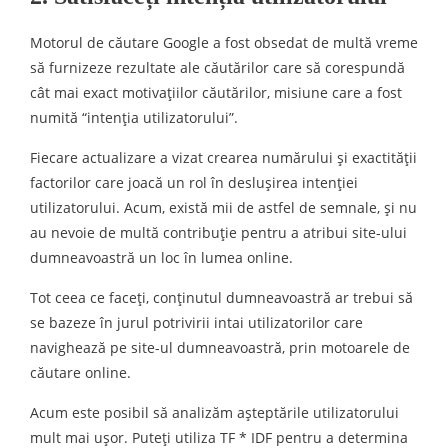
Motorul de căutare Google a fost obsedat de multă vreme
să furnizeze rezultate ale căutărilor care să corespundă
cât mai exact motivațiilor căutărilor, misiune care a fost
numită “intenția utilizatorului”.
Fiecare actualizare a vizat crearea numărului și exactității
factorilor care joacă un rol în deslușirea intenției
utilizatorului. Acum, există mii de astfel de semnale, și nu
au nevoie de multă contribuție pentru a atribui site-ului
dumneavoastră un loc în lumea online.
Tot ceea ce faceți, conținutul dumneavoastră ar trebui să
se bazeze în jurul potrivirii intai utilizatorilor care
navighează pe site-ul dumneavoastră, prin motoarele de
căutare online.
Acum este posibil să analizăm așteptările utilizatorului
mult mai ușor. Puteți utiliza TF * IDF pentru a determina