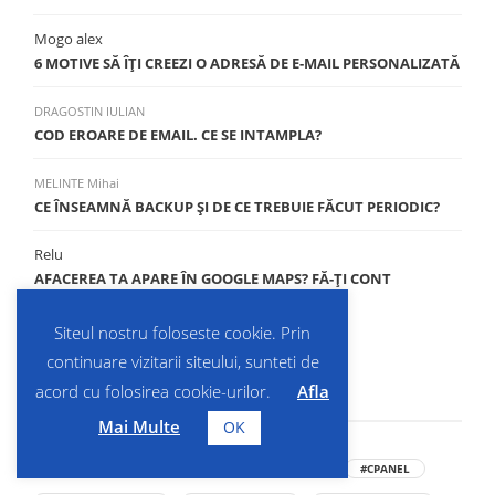
Mogo alex
6 MOTIVE SĂ ÎŢI CREEZI O ADRESĂ DE E-MAIL PERSONALIZATĂ
DRAGOSTIN IULIAN
COD EROARE DE EMAIL. CE SE INTAMPLA?
MELINTE Mihai
CE ÎNSEAMNĂ BACKUP ŞI DE CE TREBUIE FĂCUT PERIODIC?
Relu
AFACEREA TA APARE ÎN GOOGLE MAPS? FĂ-ȚI CONT
COMPANIA MEA PE GOOGLE!
Siteul nostru foloseste cookie. Prin
continuare vizitarii siteului, sunteti de
acord cu folosirea cookie-urilor.
Afla
Etichete
Mai Multe
OK
#CE ESTE CPANEL
#CE INSEAMNA CPANEL
#CPANEL