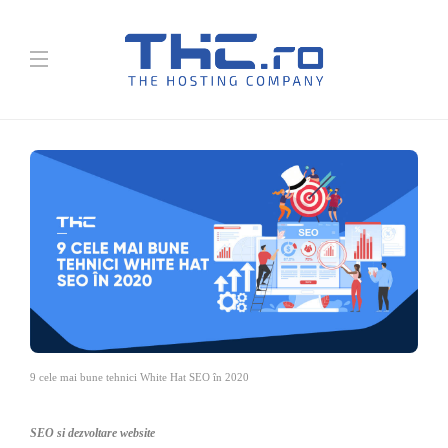
9 cele mai bune tehnici White Hat SEO în 2020
SEO si dezvoltare website