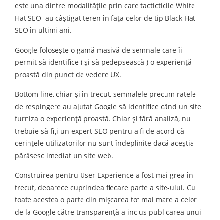
este una dintre modalitățile prin care tacticticile White
Hat SEO au câștigat teren în fața celor de tip Black Hat
SEO în ultimi ani.
Google folosește o gamă masivă de semnale care îi
permit să identifice ( și să pedepsească ) o experiență
proastă din punct de vedere UX.
Bottom line, chiar și în trecut, semnalele precum ratele
de respingere au ajutat Google să identifice când un site
furniza o experiență proastă. Chiar și fără analiză, nu
trebuie să fiți un expert SEO pentru a fi de acord că
cerințele utilizatorilor nu sunt îndeplinite dacă aceștia
părăsesc imediat un site web.
Construirea pentru User Experience a fost mai grea în
trecut, deoarece cuprindea fiecare parte a site-ului. Cu
toate acestea o parte din mișcarea tot mai mare a celor
de la Google către transparență a inclus publicarea unui