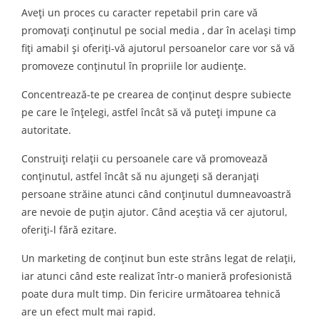
Aveți un proces cu caracter repetabil prin care vă
promovați conținutul pe social media , dar în același timp
fiți amabil și oferiți-vă ajutorul persoanelor care vor să vă
promoveze conținutul în propriile lor audiențe.
Concentrează-te pe crearea de conținut despre subiecte
pe care le înțelegi, astfel încât să vă puteți impune ca
autoritate.
Construiți relații cu persoanele care vă promovează
conținutul, astfel încât să nu ajungeți să deranjați
persoane străine atunci când conținutul dumneavoastră
are nevoie de puțin ajutor. Când aceștia vă cer ajutorul,
oferiți-l fără ezitare.
Un marketing de conținut bun este strâns legat de relații,
iar atunci când este realizat într-o manieră profesionistă
poate dura mult timp. Din fericire următoarea tehnică
are un efect mult mai rapid.