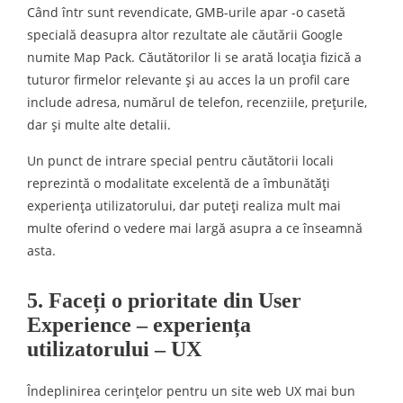
Când într sunt revendicate, GMB-urile apar -o casetă
specială deasupra altor rezultate ale căutării Google
numite Map Pack. Căutătorilor li se arată locația fizică a
tuturor firmelor relevante și au acces la un profil care
include adresa, numărul de telefon, recenziile, prețurile,
dar și multe alte detalii.
Un punct de intrare special pentru căutătorii locali
reprezintă o modalitate excelentă de a îmbunătăți
experiența utilizatorului, dar puteți realiza mult mai
multe oferind o vedere mai largă asupra a ce înseamnă
asta.
5. Faceți o prioritate din User
Experience – experiența
utilizatorului – UX
Îndeplinirea cerințelor pentru un site web UX mai bun