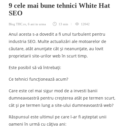
9 cele mai bune tehnici White Hat
SEO
Blog THC.ro
,
6 ani in urma
13 min
12042
Anul acesta s-a dovedit a fi unul turbulent pentru
industria SEO. Multe actualizări ale motoarelor de
căutare, atât anunțate cât și neanunțate, au lovit
proprietarii site-urilor web în scurt timp.
Este posibil să vă întrebați:
Ce tehnici funcționează acum?
Care este cel mai sigur mod de a investi banii
dumneavoastră pentru creșterea atât pe termen scurt,
cât și pe termen lung a site-ului dumneavoastră web?
Răspunsul este ultimul pe care l-ar fi așteptat unii
oameni în urmă cu câțiva ani: