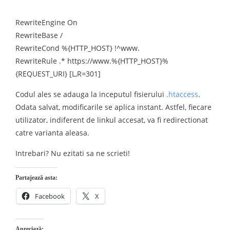
RewriteEngine On
RewriteBase /
RewriteCond %{HTTP_HOST} !^www.
RewriteRule .* https://www.%{HTTP_HOST}%
{REQUEST_URI} [L,R=301]
Codul ales se adauga la inceputul fisierului
.htaccess
.
Odata salvat, modificarile se aplica instant. Astfel, fiecare
utilizator, indiferent de linkul accesat, va fi redirectionat
catre varianta aleasa.
Intrebari? Nu ezitati sa ne scrieti!
Partajează asta:
Facebook
X
Apreciază: