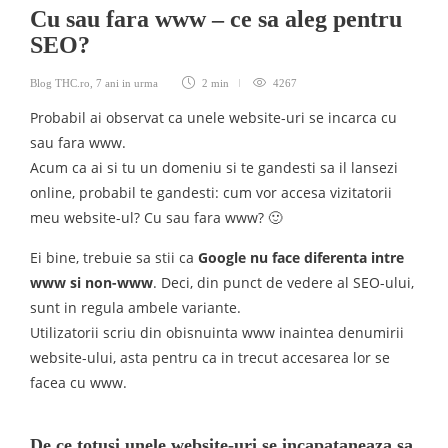
Cu sau fara www – ce sa aleg pentru
SEO?
Blog THC.ro
,
7 ani in urma
2 min
4267
Probabil ai observat ca unele website-uri se incarca cu
sau fara www.
Acum ca ai si tu un domeniu si te gandesti sa il lansezi
online, probabil te gandesti: cum vor accesa vizitatorii
meu website-ul? Cu sau fara www? 🙂
Ei bine, trebuie sa stii ca
Google nu face diferenta intre
www si non-www
. Deci, din punct de vedere al SEO-ului,
sunt in regula ambele variante.
Utilizatorii scriu din obisnuinta www inaintea denumirii
website-ului, asta pentru ca in trecut accesarea lor se
facea cu www.
De ce totusi unele website-uri se incapataneaza sa