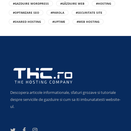
#GAZDUIRE WORDPRESS
#GĂZDUIRE WEB
#HOSTING
#OPTIMIZARE SEO
#PAROLA
#SECURITATE SITE
#SHARED HOSTING
#UPTIME
#WEB HOSTING
Descopera articole informationale, sfaturi grozave si tutoriale
despre serviciile de gazduire si cum sa iti imbunatatesti website-
ul.