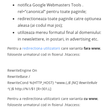
notifica Google Webmasters Tools .
rel=”canonical” pentru toate paginile;
redirectioneaza toate paginile catre optiunea
aleasa (ai codul mai jos);
utilizeaza mereu formatul final al domeniului:
in newslettere, in postari, in advertising etc.
Pentru a
redirectiona utilizatorii
care varianta
fara www
,
foloseste urmatorul cod in fisierul .htaccess:
RewriteEngine On
RewriteBase /
RewriteCond %{HTTP_HOST} ^www.(.
)$ [NC] RewriteRule
^(.
)$ http://%1/$1 [R=301,L]
Pentru a redirectiona utilizatorii care varianta
cu www
,
foloseste urmatorul cod in fisierul .htaccess: