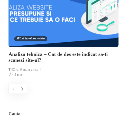
SEO si dezvoltare website
Analiza tehnica – Cat de des este indicat sa-ti
scanezi site-ul?
THC.ro
,
6 ani in urma
5 min
Cauta